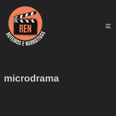
To
na
microdrama