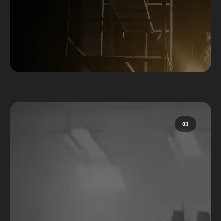
Saiba mais
03
Concursos
Participar de nossos concursos é
mais do que uma oportunidade de
expor seu trabalho – é uma chance