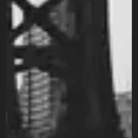
5 meses atrás
Cursos
Curso Introdução ao Roteiro de
Animação
Nos últimos anos o Brasil tem se
destacado bastante pelas animações
criadas por aqui, mas apesar de ser um
formato bastante conhecido, existem