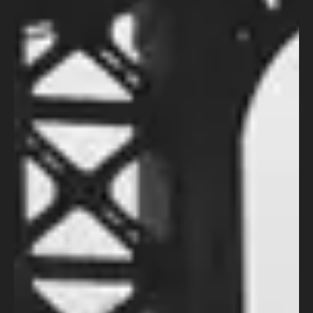
5 meses atrás
Cursos
Lab de Argumento ReN – Do logline
ao projeto estruturado
“Você não precisa de mais ideias. Você
precisa estruturar as que já tem.”
Desenvolver uma ideia é uma coisa.
Transformá-la em uma história