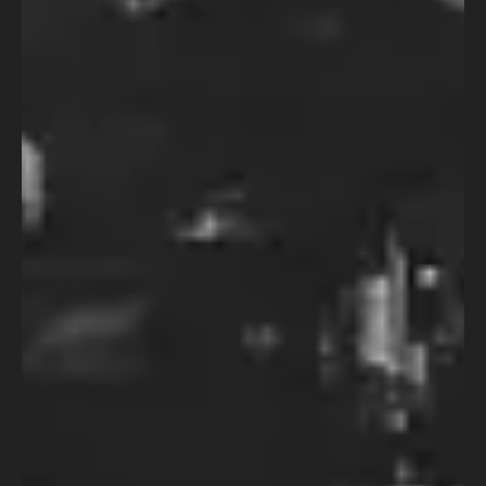
7 meses atrás
Cursos
Curso Roteiro para Vídeo
Institucional
A produção de Roteiro para Vídeo
Institucional é uma das primeiras portas
que irá se abrir para quem está em início
de carreira.
7 meses atrás
Cursos