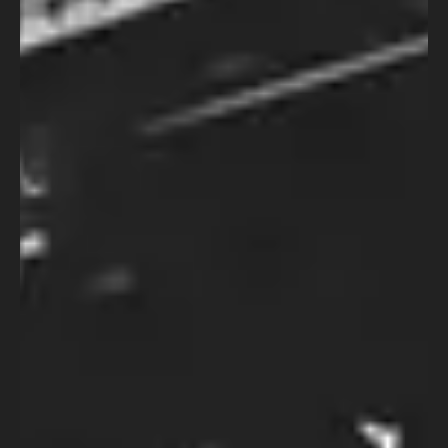
5 meses atrás
Cursos
Curso Introdução ao Roteiro de
Novela
No curso “Introdução ao Roteiro de
Novela”, o aluno vai conhecer a engenharia
dessa obra aberta a partir da experiência
de uma autora/colaboradora