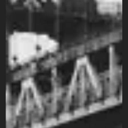
arte, e na Roteiros e Narrativas
estamos aqui para ajudar você a
dominá-la. Oferecemos cursos
especialmente desenvolvidos para
quem deseja aprimorar suas
habilidades em roteiros, narrativa e
outros aspectos do universo
audiovisual.