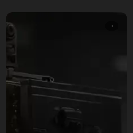
01
Agência REN
A Agência Roteiros e Narrativas é um
núcleo criativo de roteiristas e
produtores, que se uniram para criar
e desenvolver projetos de ficção e
não ficção.
A roteirista Gabriela Castro fundou o
Roteiros e Narrativas em 2021, desde
então, tem criado muito conteúdo e
desenvolvido vários projetos no meio