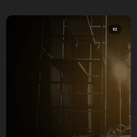
02
Rodada de
Negócios
A Rodada de Negócios do Roteiros e
Narrativas tem como principal
objetivo ser um ponto de encontro
estratégico para conectar
profissionais e empresas do universo
audiovisual. O evento reúne