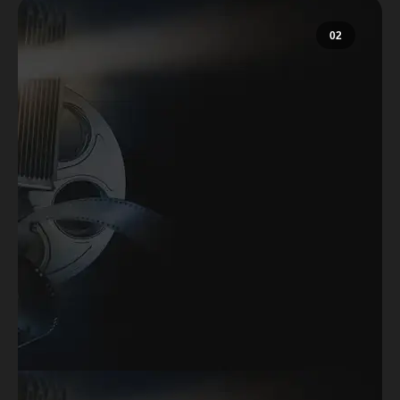
02
Formação
para
Roteiristas
A formação para roteiristas é um
curso para quem deseja ser um
roteirista completo!
Durante todo o curso o aluno vai
aprender todos os fundamentos para