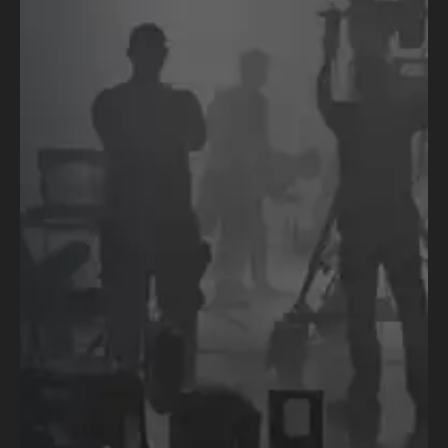
de aprender, crescer e se conectar
com outros apaixonados por
narrativas. Quer você seja um
roteirista iniciante ou um profissional
experiente, nossos concursos são
uma plataforma para explorar novas
ideias e compartilhar sua visão com o
mundo.
Acompanhe esta página para ficar
por dentro das próximas edições,
prazos de inscrição e regulamentos.
Sua história merece ser contada –
inscreva-se e faça parte dessa
jornada criativa!
Concurso de Argumento 2025