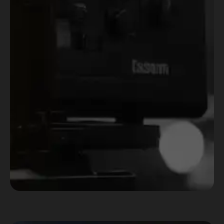
audiovisual.
Ao longo desses anos, foi formando
um time de profissionais que tem
colaborado com os eventos,
curadorias e conteúdos criados.
Agora, estamos juntos para
desenvolver projetos ainda maiores!
Saiba mais