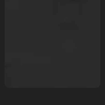
7 meses atrás
Cursos
Roteiros para Internet e Mídias
Sociais: Seu Passaporte para o
Mercado Audiovisual!
Cansado de ter suas ideias incríveis
perdidas em vídeos que ninguém assiste
até o fim? Com o boom do conteúdo em
vídeo nas
Exibir mais