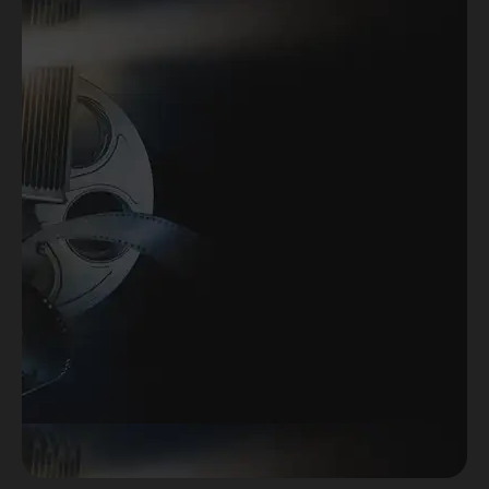
o desenvolvimento de projetos
audiovisuais de ficção e não ficção,
além de pontos importantes para
gerenciar sua carreira como
roteirista!
O Curso é composto por 3 módulos
com duração de total 18 meses! Além
de conteúdo teórico, o aluno terá
muitas atividades práticas para
fixação do conteúdo aplicado!
Saiba mais