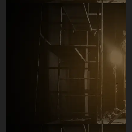
roteiristas talentosos, responsáveis
por projetos inovadores e empresas
interessadas em identificar novas
oportunidades de negócios,
impulsionando a criação e produção
de conteúdos originais e de alta
qualidade.
Seja você uma produtora,
distribuidora, canal de TV (aberto ou
fechado) ou plataforma de streaming,
a Rodada de Negócios oferece um
ambiente dinâmico e colaborativo
para explorar ideias, formar parcerias
e investir em projetos promissores
que atendam às demandas do
mercado.