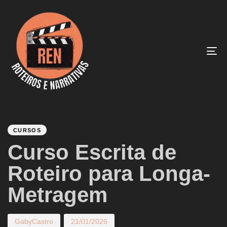
To
na
PUBLISHED
Author
Published
IN:
on:
CURSOS
Curso Escrita de
Roteiro para Longa-
Metragem
GabyCastro
21/01/2026