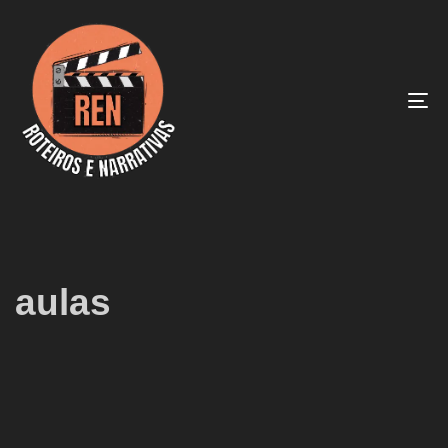
To
na
aulas