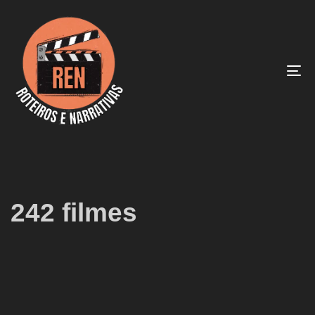
To
na
242 filmes