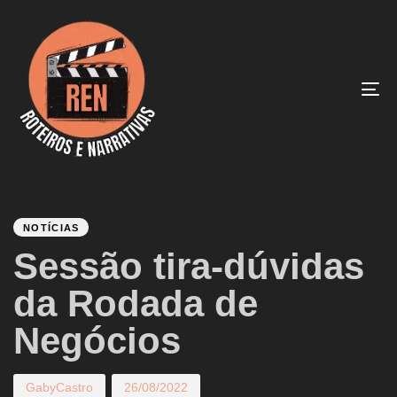
To
na
PUBLISHED
Author
Published
IN:
on:
NOTÍCIAS
Sessão tira-dúvidas
da Rodada de
Negócios
GabyCastro
26/08/2022