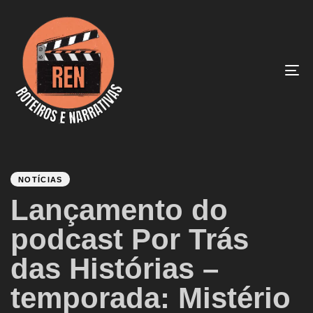
To
na
PUBLISHED
Author
Published
IN:
on:
NOTÍCIAS
Lançamento do
podcast Por Trás
das Histórias –
temporada: Mistério