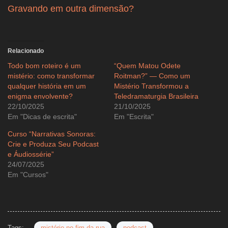
Gravando em outra dimensão?
Relacionado
Todo bom roteiro é um
“Quem Matou Odete
mistério: como transformar
Roitman?” — Como um
qualquer história em um
Mistério Transformou a
enigma envolvente?
Teledramaturgia Brasileira
22/10/2025
21/10/2025
Em "Dicas de escrita"
Em "Escrita"
Curso “Narrativas Sonoras:
Crie e Produza Seu Podcast
e Áudiossérie”
24/07/2025
Em "Cursos"
Tags:
mistério no fim da rua
podcast