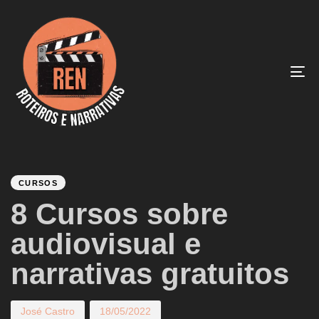
To
na
PUBLISHED
Author
Published
IN:
on:
CURSOS
8 Cursos sobre
audiovisual e
narrativas gratuitos
José Castro
18/05/2022