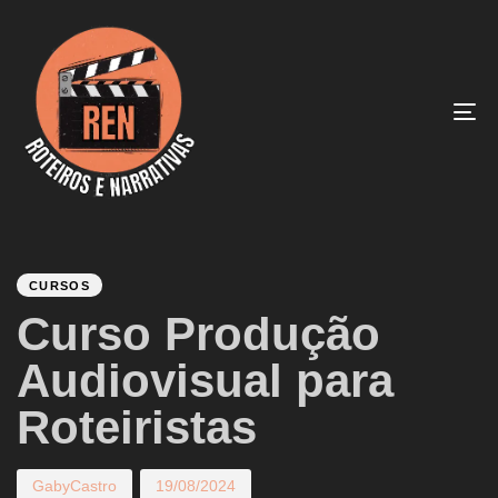
To
na
PUBLISHED
Author
Published
IN:
on:
CURSOS
Curso Produção
Audiovisual para
Roteiristas
GabyCastro
19/08/2024