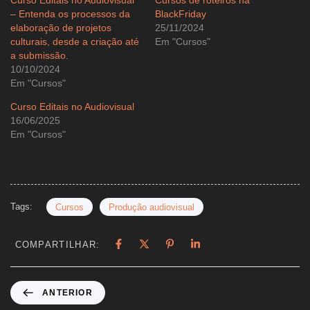
Curso Editais no Audiovisual
Cursos de roteiros na
– Entenda os processos da
BlackFriday
elaboração de projetos
25/11/2024
culturais, desde a criação até
Em "Cursos"
a submissão.
10/10/2024
Em "Cursos"
Curso Editais no Audiovisual
16/06/2025
Em "Cursos"
Tags:
Cursos
Produção audiovisual
COMPARTILHAR:
ANTERIOR