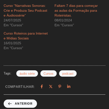
Curso “Narrativas Sonoras:
Faltam 7 dias para começar
Crie e Produza Seu Podcast
as aulas da Formação para
e Áudiossérie”
Roteiristas.
24/07/2025
08/01/2024
Em "Cursos"
Em "Cursos"
Curso Roteiros para Internet
e Mídias Sociais
16/01/2025
Em "Cursos"
Tags:
áudio série
Cursos
podcast
COMPARTILHAR:
ANTERIOR