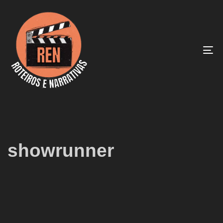
To
na
showrunner