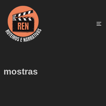
To
na
mostras