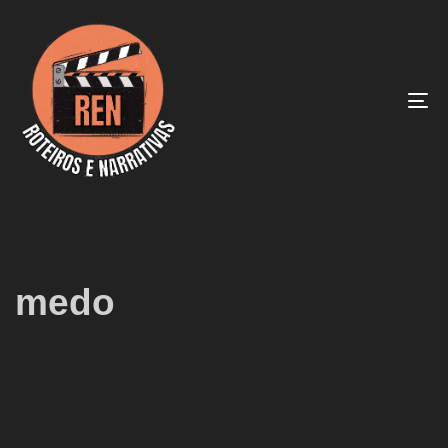
To
na
medo