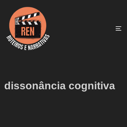
To
na
dissonância cognitiva