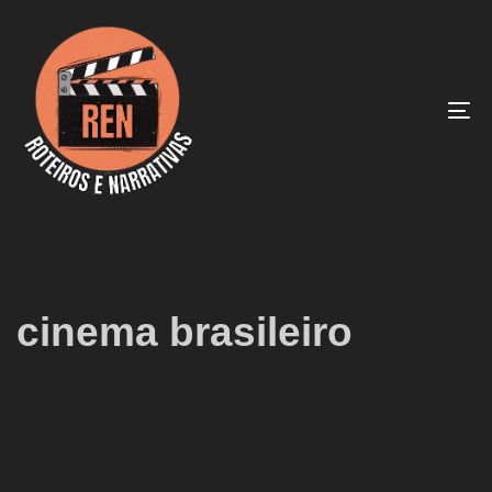
To
na
cinema brasileiro