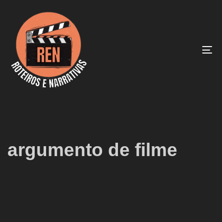
To
na
argumento de filme