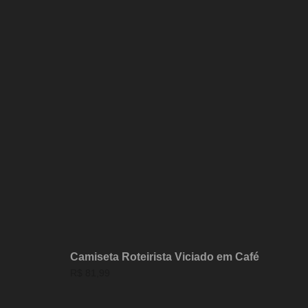
Camiseta Roteirista Viciado em Café
R$
81,99