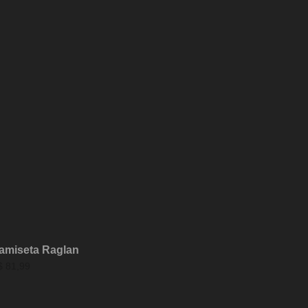
amiseta Raglan
$
81,99