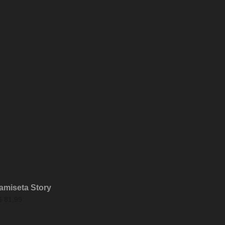
amiseta Story
$
81,99