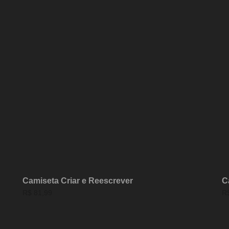
Camiseta Criar e Reescrever
C
R$
81,99
R