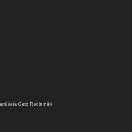
amiseta Gato Reclamão
$
81,99