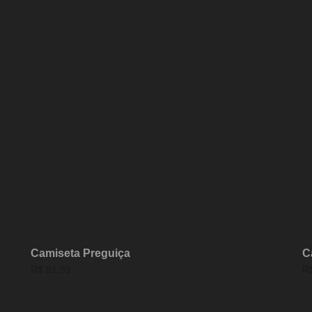
Camiseta Preguiça
C
R$
81,99
R