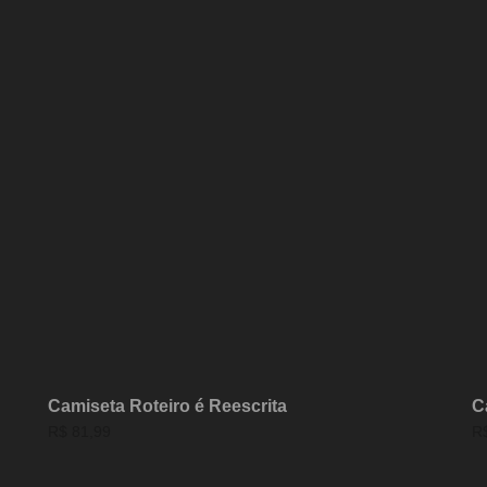
Camiseta Roteiro é Reescrita
C
R$
81,99
R