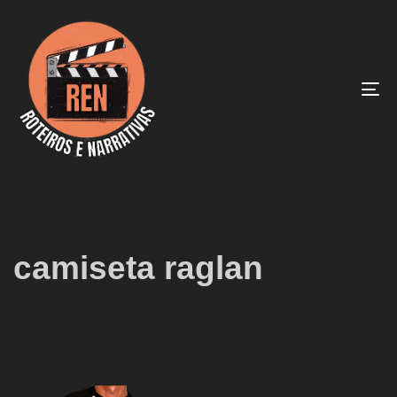
To
na
camiseta raglan