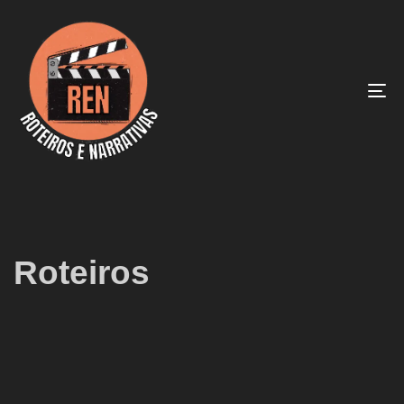
To
na
Roteiros