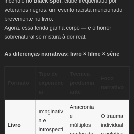
incêndio no
Black Spot
, clube frequentado por
veteranos negros, um evento racista mencionado
brevemente no livro.
Agora, essa ferida ganha corpo — e o horror
sobrenatural se mistura à dor real.
As diferenças narrativas: livro × filme × série
Tipo de
Técnica
Foco
Formato
experiênc
predomin
narrativo
ia
ante
Anacronia
Imaginativ
e
O trauma
a e
Livro
múltiplos
individual
introspecti