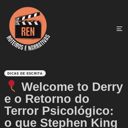
To
na
PUBLISHED
Author
Published
IN:
on:
DICAS DE ESCRITA
Welcome to Derry
e o Retorno do
Terror Psicológico:
o que Stephen King