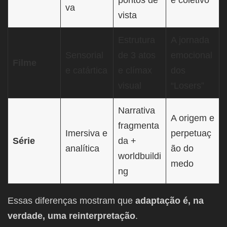
pontos de
e coletivo
va
vista
Estrutura
A jornada
Sensorial
de 3 atos
emocional
Filme
e catártica
e clímax
dos
visual
“Losers”
Narrativa
A origem e
fragmenta
Imersiva e
perpetuaç
Série
da +
analítica
ão do
worldbuildi
medo
ng
Essas diferenças mostram que
adaptação é, na
verdade, uma reinterpretação
.