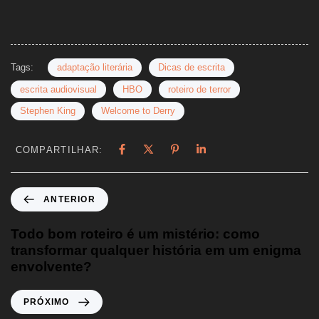
Tags:
adaptação literária
Dicas de escrita
escrita audiovisual
HBO
roteiro de terror
Stephen King
Welcome to Derry
COMPARTILHAR:
ANTERIOR
Todo bom roteiro é um mistério: como
transformar qualquer história em um enigma
envolvente?
PRÓXIMO